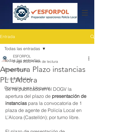
Entrada
Todas las entradas
ESFORPOL
Todas las entradas
2 ago 2022
1 min de lectura
Apertura Plazo instancias
Empezando
PL L’Alcora
Tu comunidad
Consejos para bloguear
Se ha publicado en el DOGV la 
apertura del plazo de 
presentación de 
instancias
 para la convocatoria de 1 
plaza de agente de Policía Local en 
L’Alcora (Castellón); por turno libre.
El plazo de presentación de 