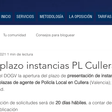
INICIO
SERVICIOS
METODOLOGÍA
LA OPOSICIÓN
TARIFAS
Tu comunidad
Consejos para bloguear
2021
1 min de lectura
plazo instancias PL Culle
el DOGV la apertura del plazo de
 presentación de insta
plazas de agente de Policía Local en Cullera 
(Valencia);
ad.
ción de solicitudes será de 
20 días hábiles
, a contar de
blicación 