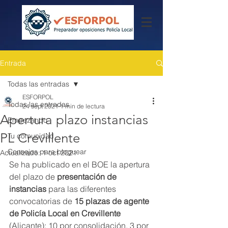
Entrada
Todas las entradas
ESFORPOL
Todas las entradas
24 sept 2021
1 min de lectura
Apertura plazo instancias
Empezando
PL Crevillente
Tu comunidad
Consejos para bloguear
Actualizado:
1 oct 2021
Se ha publicado en el BOE la apertura 
del plazo de
 presentación de 
instancias
 para las diferentes 
convocatorias de 
15 plazas de agente 
de Policía Local en Crevillente
(Alicante); 10 por consolidación, 3 por 