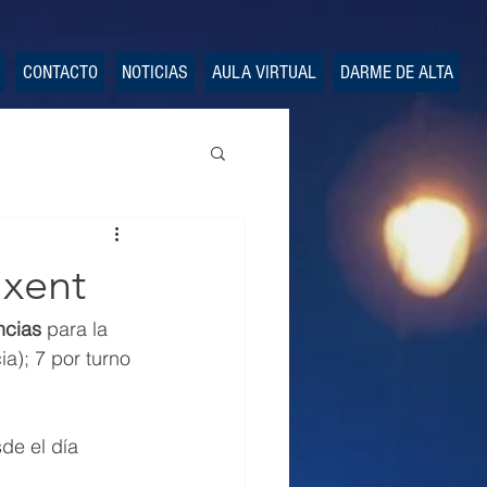
CONTACTO
NOTICIAS
AULA VIRTUAL
DARME DE ALTA
ixent
ncias
 para la 
ia); 7 por turno 
de el día 