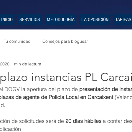
INICIO
SERVICIOS
METODOLOGÍA
LA OPOSICIÓN
TARIFAS
Tu comunidad
Consejos para bloguear
 2020
1 min de lectura
plazo instancias PL Carca
el DOGV la apertura del plazo de 
presentación de insta
plazas de agente de Policía Local en Carcaixent 
(Valenc
ad.
ción de solicitudes será de 
20 días hábiles
 a contar des
blicación