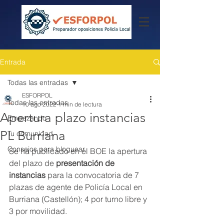
Entrada
Todas las entradas
ESFORPOL
Todas las entradas
10 ago 2022
1 min de lectura
Apertura plazo instancias
Empezando
PL Burriana
Tu comunidad
Consejos para bloguear
Se ha publicado en el BOE la apertura 
del plazo de 
presentación de 
instancias
 para la convocatoria de 7 
plazas de agente de Policía Local en 
Burriana (Castellón); 4 por turno libre y 
3 por movilidad.