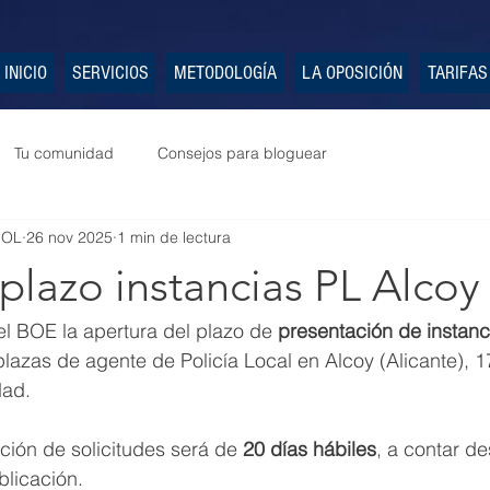
INICIO
SERVICIOS
METODOLOGÍA
LA OPOSICIÓN
TARIFAS
Tu comunidad
Consejos para bloguear
POL
26 nov 2025
1 min de lectura
plazo instancias PL Alcoy
l BOE la apertura del plazo de
 presentación de instanc
lazas de agente de Policía Local en Alcoy (Alicante), 1
dad.
ción de solicitudes será de
 20 días hábiles
, a contar de
blicación.