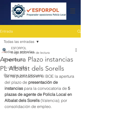
Entrada
Todas las entradas
ESFORPOL
Todas las entradas
5 ago 2020
1 min de lectura
Apertura Plazo instancias
Empezando
PL Albalat dels Sorells
Tu comunidad
Consejos para bloguear
Se ha publicado en el BOE la apertura 
del plazo de 
presentación de 
instancias
 para la convocatoria de 
5 
plazas de agente de Policía Local en 
Albalat dels Sorells
 (Valencia); por 
consolidación de empleo.