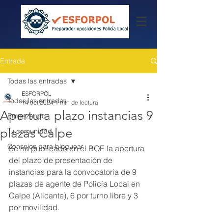
Entrada
Todas las entradas
ESFORPOL
Todas las entradas
14 oct 2024
1 min de lectura
Apertura plazo instancias 9
Empezando
plazas Calpe
Tu comunidad
Consejos para bloguear
Se ha publicado en el BOE la apertura 
del plazo de presentación de 
instancias para la convocatoria de 9 
plazas de agente de Policía Local en 
Calpe (Alicante), 6 por turno libre y 3 
por movilidad.