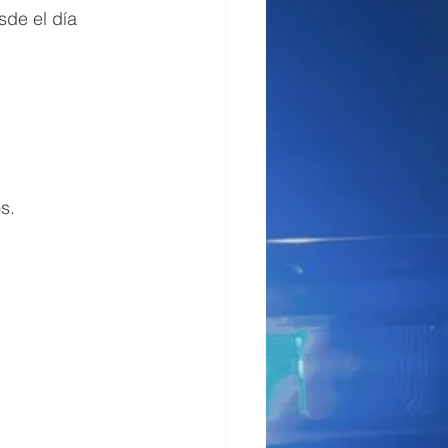
sde el día 
s.