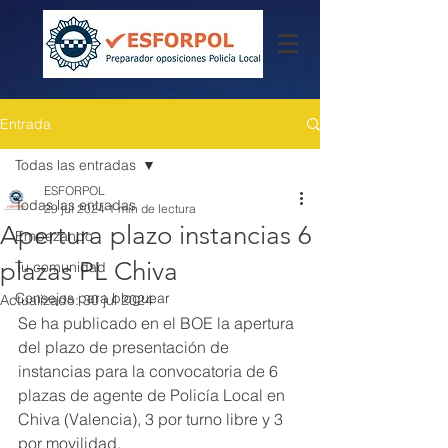
Entrada
Todas las entradas
ESFORPOL
Todas las entradas
29 jul 2024
1 min de lectura
Apertura plazo instancias 6
Empezando
plazas PL Chiva
Tu comunidad
Consejos para bloguear
Actualizado:
30 jul 2024
Se ha publicado en el BOE la apertura 
del plazo de presentación de 
instancias para la convocatoria de 6 
plazas de agente de Policía Local en 
Chiva (Valencia), 3 por turno libre y 3 
por movilidad.