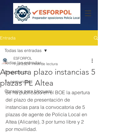
Entrada
Todas las entradas
ESFORPOL
Todas las entradas
1 jul 2024
1 min de lectura
Apertura plazo instancias 5
Empezando
plazas PL Altea
Tu comunidad
Consejos para bloguear
Se ha publicado en el BOE la apertura 
del plazo de presentación de 
instancias para la convocatoria de 5 
plazas de agente de Policía Local en 
Altea (Alicante), 3 por turno libre y 2 
por movilidad.