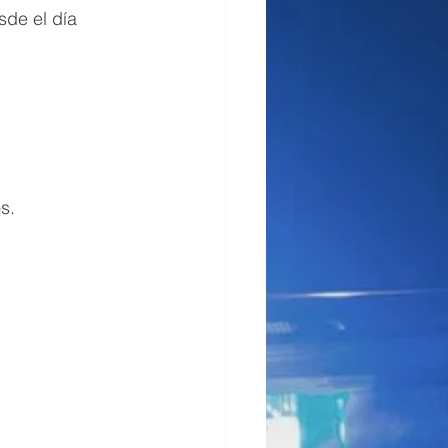
sde el día 
s.