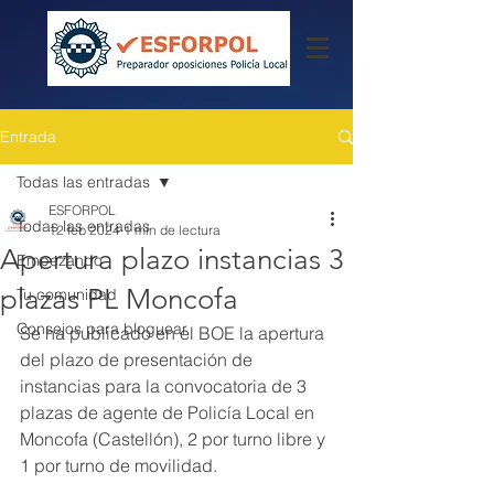
Entrada
Todas las entradas
ESFORPOL
Todas las entradas
12 feb 2024
1 min de lectura
Apertura plazo instancias 3
Empezando
plazas PL Moncofa
Tu comunidad
Consejos para bloguear
Se ha publicado en el BOE la apertura 
del plazo de presentación de 
instancias para la convocatoria de 3 
plazas de agente de Policía Local en 
Moncofa (Castellón), 2 por turno libre y 
1 por turno de movilidad.