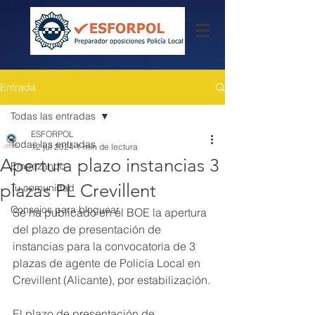
Entrada
Todas las entradas
ESFORPOL
Todas las entradas
12 jul 2024
1 min de lectura
Apertura plazo instancias 3
Empezando
plazas PL Crevillent
Tu comunidad
Consejos para bloguear
Se ha publicado en el BOE la apertura 
del plazo de presentación de 
instancias para la convocatoria de 3 
plazas de agente de Policía Local en 
Crevillent (Alicante), por estabilización.
El plazo de presentación de 