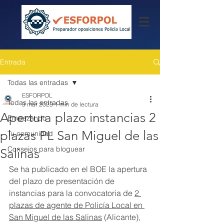
Entrada
Todas las entradas
ESFORPOL
Todas las entradas
3 mar 2023
1 min de lectura
Apertura plazo instancias 2
Empezando
plazas PL San Miguel de las
Tu comunidad
Consejos para bloguear
Salinas
Se ha publicado en el BOE la apertura 
del plazo de presentación de 
instancias para la convocatoria de 
2 
plazas de agente de Policía Local en 
San Miguel de las Salinas
 (Alicante), 