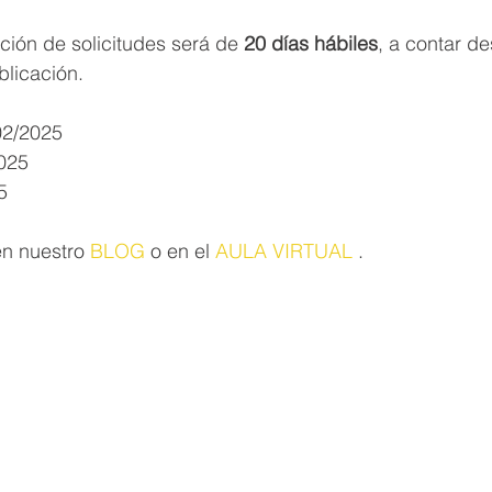
ción de solicitudes será de 
20 días hábiles
, a contar de
blicación.
02/2025
2025
5
n nuestro 
BLOG
 o en el 
AULA VIRTUAL
 .