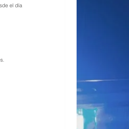
sde el día 
s.