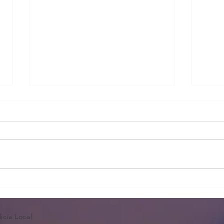
Lista
Apertura plazo instancias Pl
Pobla de Vallbona
icía Local