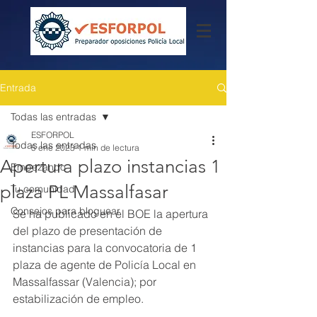
Entrada
Todas las entradas
ESFORPOL
Todas las entradas
5 ene 2023
1 min de lectura
Apertura plazo instancias 1
Empezando
plaza PL Massalfasar
Tu comunidad
Consejos para bloguear
Se ha publicado en el BOE la apertura 
del plazo de presentación de 
instancias para la convocatoria de 1 
plaza de agente de Policía Local en 
Massalfassar (Valencia); por 
estabilización de empleo.