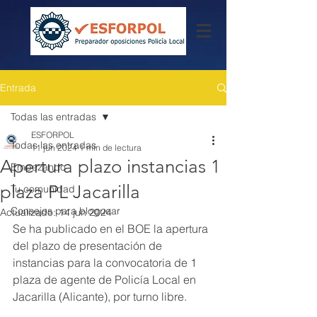
Entrada
Todas las entradas
ESFORPOL
Todas las entradas
11 jun 2024
1 min de lectura
Apertura plazo instancias 1
Empezando
plaza PL Jacarilla
Tu comunidad
Consejos para bloguear
Actualizado:
14 jun 2024
Se ha publicado en el BOE la apertura 
del plazo de presentación de 
instancias para la convocatoria de 1 
plaza de agente de Policía Local en 
Jacarilla (Alicante), por turno libre.