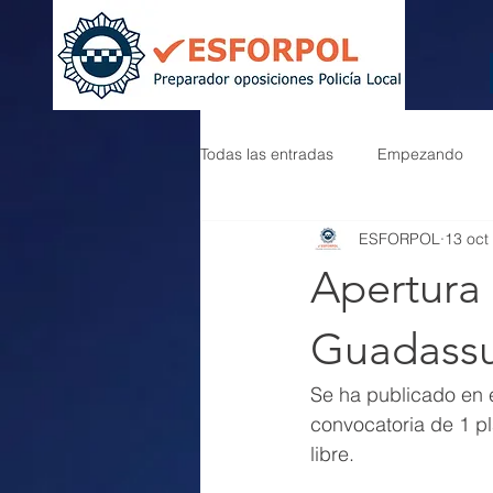
Todas las entradas
Empezando
ESFORPOL
13 oct
Apertura 
Guadass
Se ha publicado en 
convocatoria de 1 pl
libre.