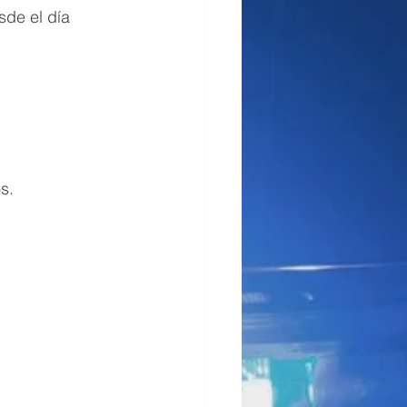
sde el día 
s.