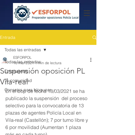
Entrada
Todas las entradas
ESFORPOL
Todas las entradas
18 mar 2021
1 min de lectura
Suspensión oposición PL
Empezando
Vila-real
Tu comunidad
Consejos para bloguear
En el bop de fecha 18/03/2021 se ha 
publicado la suspensión  del proceso 
selectivo para la convocatoria de 13 
plazas de agentes Policía Local en 
Vila-real (Castellón); 7 por turno libre y 
6 por movilidad (Aumentan 1 plaza 
más en cada turno).