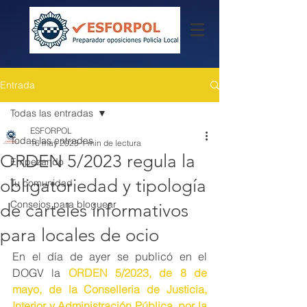
Entrada
Todas las entradas
ESFORPOL
Todas las entradas
16 may 2023
1 min de lectura
ORDEN 5/2023 regula la
Empezando
obligatoriedad y tipología
Tu comunidad
Consejos para bloguear
de carteles informativos
para locales de ocio
En el día de ayer se publicó en el 
DOGV la 
ORDEN 5/2023, de 8 de 
mayo, de la Conselleria de Justicia, 
Interior y Administración Pública, por la 