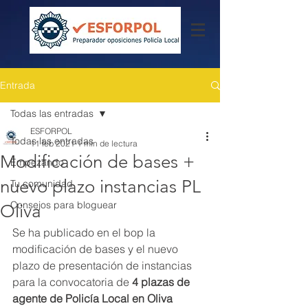
Entrada
Todas las entradas
ESFORPOL
Todas las entradas
11 feb 2021
1 min de lectura
Modificación de bases +
Empezando
nuevo plazo instancias PL
Tu comunidad
Consejos para bloguear
Oliva
Se ha publicado en el bop la 
modificación de bases y el nuevo 
plazo de presentación de instancias 
para la convocatoria de 
4 plazas de 
agente de Policía Local en Oliva