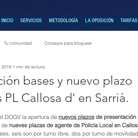
INICIO
SERVICIOS
METODOLOGÍA
LA OPOSICIÓN
TARIFAS
Tu comunidad
Consejos para bloguear
o 2019
1 min de lectura
ción bases y nuevo plazo
s PL Callosa d' en Sarrià.
el DOGV la apertura de 
nuevos plazos
 de presentación 
 de 
nueves plazas de agente de Policía Local en Callosa
ales, seis son por turno libre, dos por turno de movilida