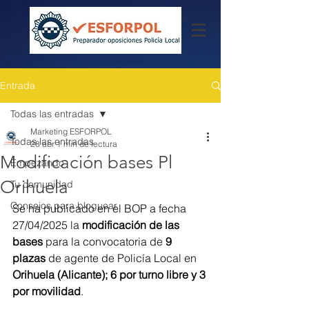
Entrada
Todas las entradas
Marketing ESFORPOL
Todas las entradas
28 abr
1 min de lectura
Modificación bases Pl
Empezando
Orihuela
Tu comunidad
Consejos para bloguear
Se ha publicado en el BOP a fecha 
27/04/2025 la 
modificación de las 
bases
 para la convocatoria de 
9 
plazas
 de agente de Policía Local en 
Orihuela (Alicante); 6 por turno libre y 3 
por movilidad
.