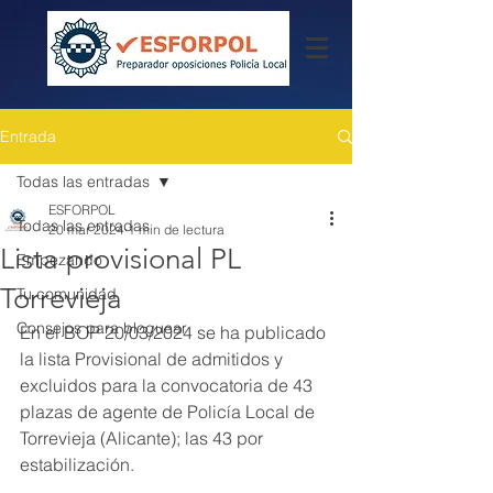
Entrada
Todas las entradas
ESFORPOL
Todas las entradas
20 mar 2024
1 min de lectura
Lista provisional PL
Empezando
Torrevieja
Tu comunidad
Consejos para bloguear
En el BOP 20/03/2024 se ha publicado 
la lista Provisional de admitidos y 
excluidos para la convocatoria de 43 
plazas de agente de Policía Local de 
Torrevieja (Alicante); las 43 por 
estabilización.