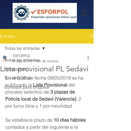
Entrada
Todas las entradas
ESFORPOL
Todas las entradas
9 may 2019
1 min de lectura
Lista provisional PL Sedaví
Empezando
En el BOP de fecha 09/05/2019 se ha 
Tu comunidad
publicado la 
Lista Provisional
 del 
Consejos para bloguear
proceso selectivo de 
3 plazas de 
Policía local de Sedaví (Valencia)
; 2 
por turno libre y 1 por movilidad. 
Se establece plazo de 
10 días hábiles
contados a partir del siguiente a la 