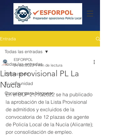
Entrada
Todas las entradas
ESFORPOL
Todas las entradas
24 oct 2022
1 min de lectura
Lista provisional PL La
Empezando
Nucía
Tu comunidad
Consejos para bloguear
En el BOP 21/10/2022 se ha publicado 
la aprobación de la Lista Provisional 
de admitidos y excluidos de la 
convocatoria de 12 plazas de agente 
de Policía Local de la Nucía (Alicante); 
por consolidación de empleo.