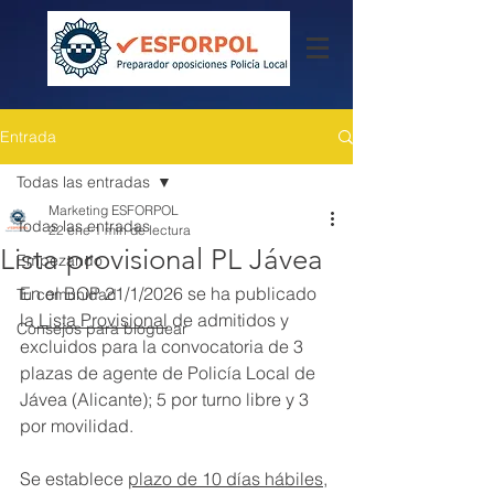
Entrada
Todas las entradas
Marketing ESFORPOL
Todas las entradas
22 ene
1 min de lectura
Lista provisional PL Jávea
Empezando
En el BOP 21/1/2026 se ha publicado 
Tu comunidad
la
 Lista Provisional
 de admitidos y 
Consejos para bloguear
excluidos para la convocatoria de 3 
plazas de agente de Policía Local de 
Jávea (Alicante); 5 por turno libre y 3 
por movilidad.
Se establece 
plazo de 10 días hábiles
, 