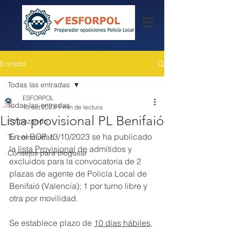
Entrada
Todas las entradas
ESFORPOL
Todas las entradas
13 oct 2023
1 min de lectura
Lista provisional PL Benifaió
Empezando
En el BOP 13/10/2023 se ha publicado 
Tu comunidad
la 
lista Provisional
 de admitidos y 
Consejos para bloguear
excluidos para la convocatoria de 2 
plazas de agente de Policía Local de 
Benifaió (Valencia); 1 por turno libre y 
otra por movilidad.
Se establece plazo de 
10 días hábiles
, 