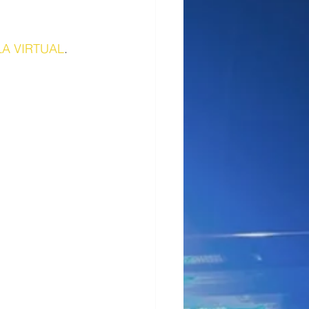
A VIRTUAL
.