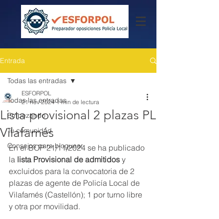
Entrada
Todas las entradas
ESFORPOL
Todas las entradas
21 nov 2024
1 min de lectura
Lista provisional 2 plazas PL
Empezando
Vilafamés
Tu comunidad
Consejos para bloguear
En el BOP 21/11/2024 se ha publicado 
la 
lista Provisional de admitidos
 y 
excluidos para la convocatoria de 2 
plazas de agente de Policía Local de 
Vilafamés (Castellón); 1 por turno libre 
y otra por movilidad.