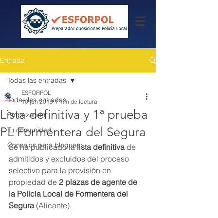
Entrada
Todas las entradas
ESFORPOL
Todas las entradas
10 jun 2019
1 min de lectura
Lista definitiva y 1ª prueba
Empezando
PL Formentera del Segura
Tu comunidad
Consejos para bloguear
Se ha publicado la 
lista definitiva
 de 
admitidos y excluidos del proceso 
selectivo para la provisión en 
propiedad de 
2 plazas de agente de 
la Policía Local de Formentera del 
Segura
 (Alicante).