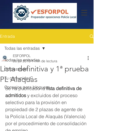
Entrada
Todas las entradas
ESFORPOL
Todas las entradas
26 jul 2019
1 min de lectura
Lista definitiva y 1ª prueba
Empezando
PL Alaquàs
Tu comunidad
Consejos para bloguear
Se ha publicado la 
lista definitiva de 
admitidos
 y excluidos del proceso 
selectivo para la provisión en 
propiedad de 2 plazas de agente de 
la Policía Local de Alaquàs (Valencia) 
por el procedimiento de consolidación 
de empleo.