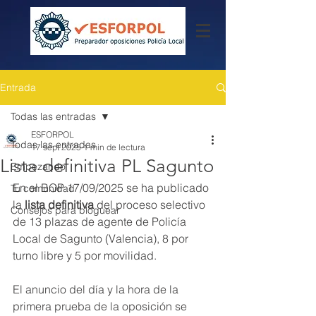
Entrada
Todas las entradas
ESFORPOL
Todas las entradas
17 sept 2025
1 min de lectura
Lista definitiva PL Sagunto
Empezando
En el BOP 17/09/2025 se ha publicado 
Tu comunidad
la
 lista definitiva
 del proceso selectivo 
Consejos para bloguear
de 13 plazas de agente de Policía 
Local de Sagunto (Valencia), 8 por 
turno libre y 5 por movilidad.
El anuncio del día y la hora de la 
primera prueba de la oposición se 