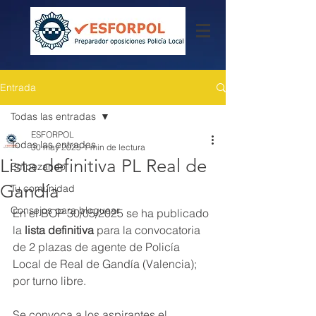
Entrada
Todas las entradas
ESFORPOL
Todas las entradas
30 may 2025
1 min de lectura
Lista definitiva PL Real de
Empezando
Gandía
Tu comunidad
Consejos para bloguear
En el BOP 30/05/2025 se ha publicado 
la 
lista definitiva
 para la convocatoria 
de 2 plazas de agente de Policía 
Local de Real de Gandía (Valencia); 
por turno libre.
Se convoca a los aspirantes el 