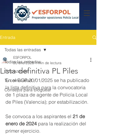
Entrada
Todas las entradas
ESFORPOL
Todas las entradas
20 ene 2025
1 min de lectura
Lista definitiva PL Piles
Empezando
En el BOP 20/01/2025 se ha publicado 
Tu comunidad
la lista definitiva para la convocatoria 
Consejos para bloguear
de 1 plaza de agente de Policía Local 
de Piles (Valencia); por estabilización.
Se convoca a los aspirantes el 
21 de 
enero de 2024
 para la realización del 
primer ejercicio.