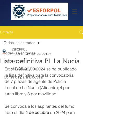
Entrada
Todas las entradas
ESFORPOL
Todas las entradas
9 sept 2024
1 min de lectura
Lista definitiva PL La Nucía
Empezando
En el BOP 09/09/2024 se ha publicado 
Tu comunidad
la lista definitiva para la convocatoria 
Consejos para bloguear
de 7 plazas de agente de Policía 
Local de La Nucía (Alicante); 4 por 
turno libre y 3 por movilidad.
Se convoca a los aspirantes del turno 
libre el día 
4 de octubre
 de 2024 para 