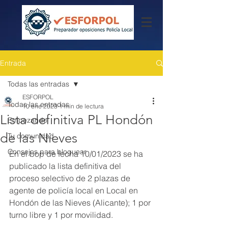
Entrada
Todas las entradas
ESFORPOL
Todas las entradas
10 ene 2023
1 min de lectura
Lista definitiva PL Hondón
Empezando
de las Nieves
Tu comunidad
Consejos para bloguear
En el bop de fecha 10/01/2023 se ha 
publicado la lista definitiva del 
proceso selectivo de 2 plazas de 
agente de policía local en Local en 
Hondón de las Nieves (Alicante); 1 por 
turno libre y 1 por movilidad.