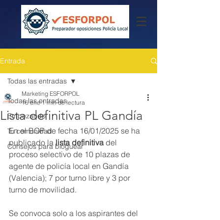
Entrada
Todas las entradas
Marketing ESFORPOL
Todas las entradas
16 ene
1 min de lectura
Lista definitiva PL Gandía
Empezando
En el BOP de fecha 16/01/2025 se ha 
Tu comunidad
publicado la
 lista definitiva
 del 
Consejos para bloguear
proceso selectivo de 10 plazas de 
agente de policía local en Gandía 
(Valencia); 7 por turno libre y 3 por 
turno de movilidad. 
Se convoca solo a los aspirantes del 