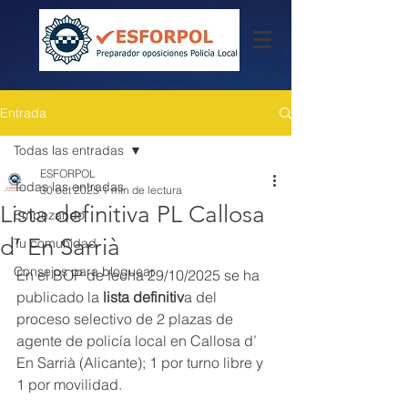
Entrada
Todas las entradas
ESFORPOL
Todas las entradas
30 oct 2025
1 min de lectura
Lista definitiva PL Callosa
Empezando
d’ En Sarrià
Tu comunidad
Consejos para bloguear
En el BOP de fecha 29/10/2025 se ha 
publicado la
 lista definitiv
a del 
proceso selectivo de 2 plazas de 
agente de policía local en Callosa d’ 
En Sarrià (Alicante); 1 por turno libre y 
1 por movilidad.