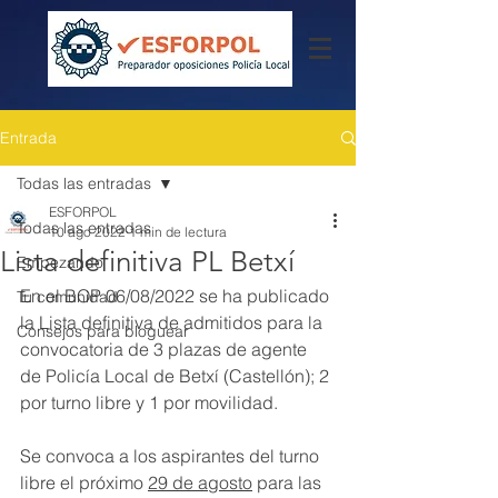
Entrada
Todas las entradas
ESFORPOL
Todas las entradas
10 ago 2022
1 min de lectura
Lista definitiva PL Betxí
Empezando
En el BOP 06/08/2022 se ha publicado 
Tu comunidad
la Lista definitiva de admitidos para la 
Consejos para bloguear
convocatoria de 3 plazas de agente 
de Policía Local de Betxí (Castellón); 2 
por turno libre y 1 por movilidad.
Se convoca a los aspirantes del turno 
libre el próximo 
29 de agosto
 para las 