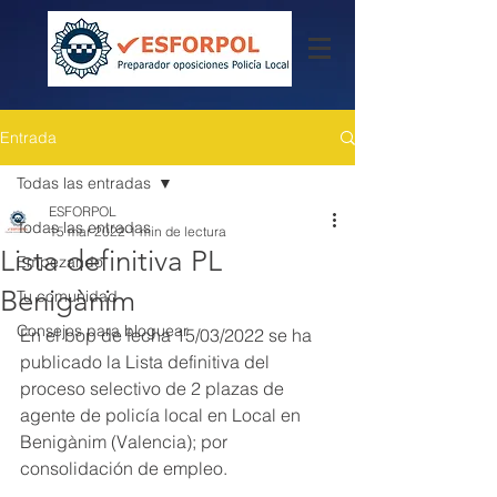
Entrada
Todas las entradas
ESFORPOL
Todas las entradas
15 mar 2022
1 min de lectura
Lista definitiva PL
Empezando
Benigànim
Tu comunidad
Consejos para bloguear
En el bop de fecha 15/03/2022 se ha 
publicado la Lista definitiva del 
proceso selectivo de 2 plazas de 
agente de policía local en Local en 
Benigànim (Valencia); por 
consolidación de empleo.