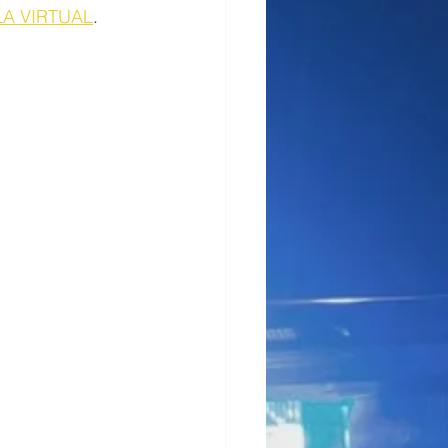
A VIRTUAL
.