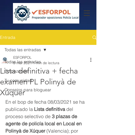
Entrada
Todas las entradas
ESFORPOL
Todas las entradas
8 mar 2021
1 min de lectura
Lista definitiva + fecha
Empezando
examen PL Polinyà de
Tu comunidad
Consejos para bloguear
Xúquer
En el bop de fecha 08/03/2021 se ha 
publicado la
 Lista definitiva
 del 
proceso selectivo de 
3 plazas de 
agente de policía local en Local en 
Polinyà de Xúquer
 (Valencia); por 