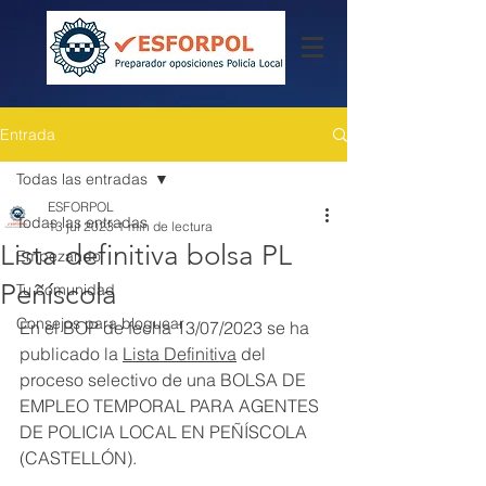
Entrada
Todas las entradas
ESFORPOL
Todas las entradas
13 jul 2023
1 min de lectura
Lista definitiva bolsa PL
Empezando
Peñíscola
Tu comunidad
Consejos para bloguear
En el BOP de fecha 13/07/2023 se ha 
publicado la 
Lista Definitiva
 del 
proceso selectivo de una BOLSA DE 
EMPLEO TEMPORAL PARA AGENTES 
DE POLICIA LOCAL EN PEÑÍSCOLA 
(CASTELLÓN).