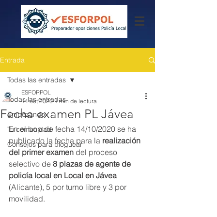
Entrada
Todas las entradas
ESFORPOL
Todas las entradas
14 oct 2020
1 min de lectura
Fecha examen PL Jávea
Empezando
En el bop de fecha 14/10/2020 se ha 
Tu comunidad
publicado la fecha para la 
realización 
Consejos para bloguear
del primer examen 
del proceso 
selectivo de 
8 plazas de agente de 
policía local en Local en Jávea 
(Alicante), 5 por turno libre y 3 por 
movilidad.