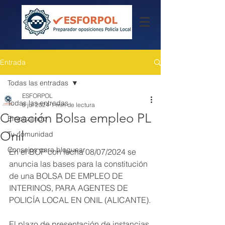
Entrada
Todas las entradas
ESFORPOL
Todas las entradas
8 jul 2024
1 min de lectura
Creación Bolsa empleo PL
Empezando
Onil
Tu comunidad
Consejos para bloguear
En el BOP con fecha 08/07/2024 se 
anuncia las bases para la constitución 
de una BOLSA DE EMPLEO DE 
INTERINOS, PARA AGENTES DE 
POLICÍA LOCAL EN ONIL (ALICANTE).
El plazo de presentación de instancias 