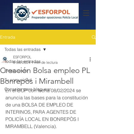
Entrada
Todas las entradas
ESFORPOL
Todas las entradas
8 feb 2024
1 min de lectura
Creación Bolsa empleo PL
Empezando
Bonrepòs i Mirambell
Tu comunidad
Consejos para bloguear
En el BOP con fecha 08/02/2024 se 
anuncia las bases para la constitución 
de una BOLSA DE EMPLEO DE 
INTERINOS, PARA AGENTES DE 
POLICÍA LOCAL EN BONREPÒS I 
MIRAMBELL (Valencia).