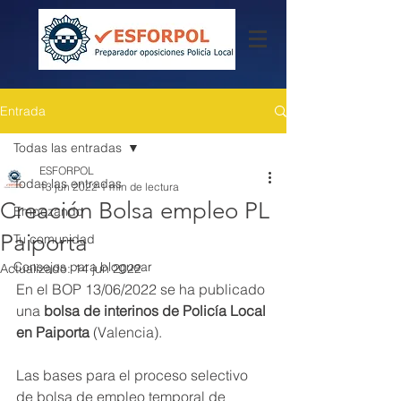
Entrada
Todas las entradas
ESFORPOL
Todas las entradas
13 jun 2022
1 min de lectura
Creación Bolsa empleo PL
Empezando
Paiporta
Tu comunidad
Consejos para bloguear
Actualizado:
14 jun 2022
En el BOP 13/06/2022 se ha publicado 
una 
bolsa de interinos de Policía Local 
en Paiporta
 (Valencia).
Las bases para el proceso selectivo 
de bolsa de empleo temporal de 